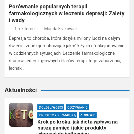
Porównanie popularnych terapii
farmakologicznych w leczeniu depresji: Zalety
i wady
1 rok temu
Magda Krakowiak
Depresja to choroba, która dotyka miliony ludzi na całym
świecie, znacząco obniżając jakość życia i funkcjonowanie
w codziennych sytuacjach. Leczenie farmakologiczne
stanowi jeden z głównych filarów terapii tego zaburzenia,
jednak…
Aktualności
DOLEGLIWOŚCI
ODŻYWIANIE
PROBLEMY Z PAMIĘCIĄ
ZDROWIE
Krok po kroku: jak dieta wpływa na
naszą pamięć i jakie produkty
włączyć do jadłospisu