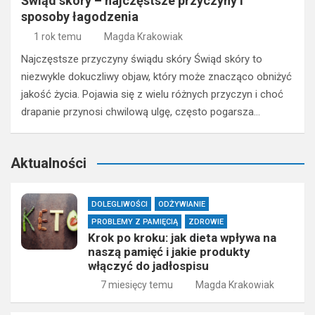
Świąd skóry – najczęstsze przyczyny i
sposoby łagodzenia
1 rok temu
Magda Krakowiak
Najczęstsze przyczyny świądu skóry Świąd skóry to
niezwykle dokuczliwy objaw, który może znacząco obniżyć
jakość życia. Pojawia się z wielu różnych przyczyn i choć
drapanie przynosi chwilową ulgę, często pogarsza…
Aktualności
DOLEGLIWOŚCI
ODŻYWIANIE
PROBLEMY Z PAMIĘCIĄ
ZDROWIE
Krok po kroku: jak dieta wpływa na
naszą pamięć i jakie produkty
włączyć do jadłospisu
7 miesięcy temu
Magda Krakowiak