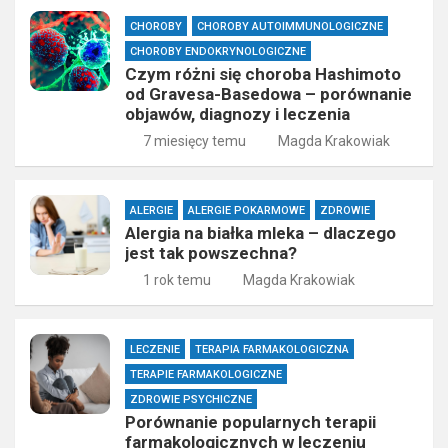
CHOROBY
CHOROBY AUTOIMMUNOLOGICZNE
CHOROBY ENDOKRYNOLOGICZNE
Czym różni się choroba Hashimoto
od Gravesa-Basedowa – porównanie
objawów, diagnozy i leczenia
7 miesięcy temu
Magda Krakowiak
ALERGIE
ALERGIE POKARMOWE
ZDROWIE
Alergia na białka mleka – dlaczego
jest tak powszechna?
1 rok temu
Magda Krakowiak
LECZENIE
TERAPIA FARMAKOLOGICZNA
TERAPIE FARMAKOLOGICZNE
ZDROWIE PSYCHICZNE
Porównanie popularnych terapii
farmakologicznych w leczeniu