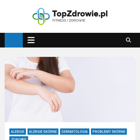
Skip
to
content
Top Zdrowie
Najlepsze porady zdrowotne
ALERGIE
ALERGIE SKÓRNE
DERMATOLOGIA
PROBLEMY SKÓRNE
ZDROWIE