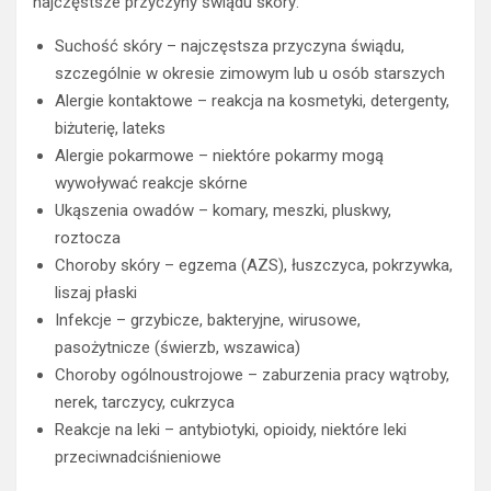
najczęstsze przyczyny świądu skóry:
Suchość skóry – najczęstsza przyczyna świądu,
szczególnie w okresie zimowym lub u osób starszych
Alergie kontaktowe – reakcja na kosmetyki, detergenty,
biżuterię, lateks
Alergie pokarmowe – niektóre pokarmy mogą
wywoływać reakcje skórne
Ukąszenia owadów – komary, meszki, pluskwy,
roztocza
Choroby skóry – egzema (AZS), łuszczyca, pokrzywka,
liszaj płaski
Infekcje – grzybicze, bakteryjne, wirusowe,
pasożytnicze (świerzb, wszawica)
Choroby ogólnoustrojowe – zaburzenia pracy wątroby,
nerek, tarczycy, cukrzyca
Reakcje na leki – antybiotyki, opioidy, niektóre leki
przeciwnadciśnieniowe