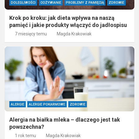
DOLEGLIWOŚCI
ODŻYWIANIE
PROBLEMY Z PAMIĘCIĄ
ZDROWIE
Krok po kroku: jak dieta wpływa na naszą
pamięć i jakie produkty włączyć do jadłospisu
7 miesięcy temu
Magda Krakowiak
ALERGIE
ALERGIE POKARMOWE
ZDROWIE
Alergia na białka mleka – dlaczego jest tak
powszechna?
1 rok temu
Magda Krakowiak