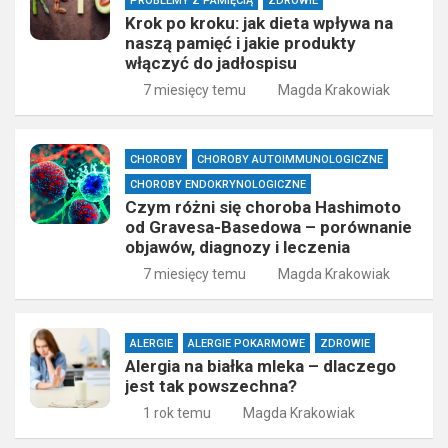
PROBLEMY Z PAMIĘCIĄ
ZDROWIE
Krok po kroku: jak dieta wpływa na
naszą pamięć i jakie produkty
włączyć do jadłospisu
7 miesięcy temu
Magda Krakowiak
CHOROBY
CHOROBY AUTOIMMUNOLOGICZNE
CHOROBY ENDOKRYNOLOGICZNE
Czym różni się choroba Hashimoto
od Gravesa-Basedowa – porównanie
objawów, diagnozy i leczenia
7 miesięcy temu
Magda Krakowiak
ALERGIE
ALERGIE POKARMOWE
ZDROWIE
Alergia na białka mleka – dlaczego
jest tak powszechna?
1 rok temu
Magda Krakowiak