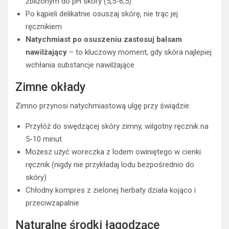
zbliżonym do pH skóry (5,5-6,5)
Po kąpieli delikatnie osuszaj skórę, nie trąc jej
ręcznikiem
Natychmiast po osuszeniu zastosuj balsam
nawilżający
– to kluczowy moment, gdy skóra najlepiej
wchłania substancje nawilżające
Zimne okłady
Zimno przynosi natychmiastową ulgę przy świądzie:
Przyłóż do swędzącej skóry zimny, wilgotny ręcznik na
5-10 minut
Możesz użyć woreczka z lodem owiniętego w cienki
ręcznik (nigdy nie przykładaj lodu bezpośrednio do
skóry)
Chłodny kompres z zielonej herbaty działa kojąco i
przeciwzapalnie
Naturalne środki łagodzące