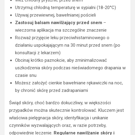
Weź chłodny prysznic przed snem
Utrzymuj chłodną temperaturę w sypialni (18-20°C)
Używaj przewiewnej, bawełnianej pościeli
Zastosuj balsam nawilżający przed snem
–
wieczorna aplikacja ma szczególne znaczenie
Rozważ przyjęcie leku przeciwhistaminowego o
działaniu uspokajającym na 30 minut przed snem (po
konsultacji z lekarzem)
Obcinaj krótko paznokcie, aby zminimalizować
uszkodzenia skóry podczas nieświadomego drapania w
czasie snu
Możesz założyć cienkie bawełniane rękawiczki na noc,
by chronić skórę przed zadrapaniami
Świąd skóry, choć bardzo dokuczliwy, w większości
przypadków można skutecznie kontrolować. Kluczem jest
właściwa pielęgnacja skóry, identyfikacja i unikanie
czynników wyzwalających oraz, w razie potrzeby,
odpowiednie leczenie.
Regularne nawilżanie skóry i