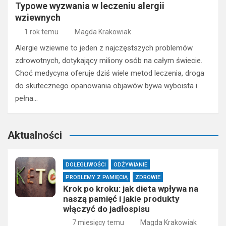
Typowe wyzwania w leczeniu alergii
wziewnych
1 rok temu
Magda Krakowiak
Alergie wziewne to jeden z najczęstszych problemów
zdrowotnych, dotykający miliony osób na całym świecie.
Choć medycyna oferuje dziś wiele metod leczenia, droga
do skutecznego opanowania objawów bywa wyboista i
pełna…
Aktualności
DOLEGLIWOŚCI
ODŻYWIANIE
PROBLEMY Z PAMIĘCIĄ
ZDROWIE
Krok po kroku: jak dieta wpływa na
naszą pamięć i jakie produkty
włączyć do jadłospisu
7 miesięcy temu
Magda Krakowiak