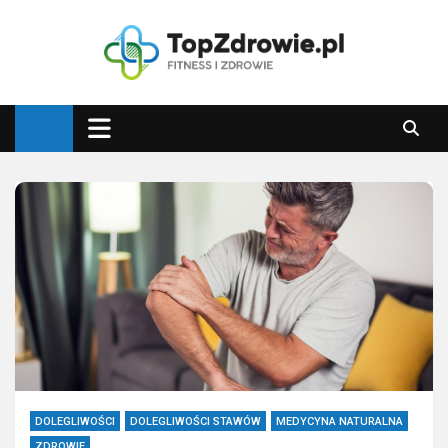
Skip
to
content
Top Zdrowie
Najlepsze porady zdrowotne
DOLEGLIWOŚCI
DOLEGLIWOŚCI STAWÓW
MEDYCYNA NATURALNA
ZDROWIE