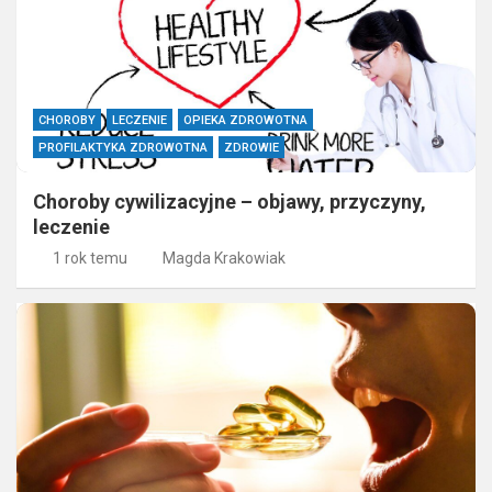
CHOROBY
LECZENIE
OPIEKA ZDROWOTNA
PROFILAKTYKA ZDROWOTNA
ZDROWIE
Choroby cywilizacyjne – objawy, przyczyny,
leczenie
1 rok temu
Magda Krakowiak