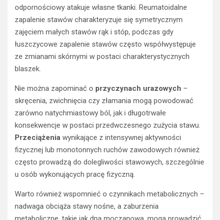
odpornościowy atakuje własne tkanki. Reumatoidalne
zapalenie stawów charakteryzuje się symetrycznym
zajęciem małych stawów rąk i stóp, podczas gdy
łuszczycowe zapalenie stawów często współwystępuje
ze zmianami skórnymi w postaci charakterystycznych
blaszek.
Nie można zapominać o
przyczynach urazowych
–
skręcenia, zwichnięcia czy złamania mogą powodować
zarówno natychmiastowy ból, jak i długotrwałe
konsekwencje w postaci przedwczesnego zużycia stawu.
Przeciążenia
wynikające z intensywnej aktywności
fizycznej lub monotonnych ruchów zawodowych również
często prowadzą do dolegliwości stawowych, szczególnie
u osób wykonujących pracę fizyczną.
Warto również wspomnieć o czynnikach metabolicznych –
nadwaga obciąża stawy nośne, a zaburzenia
metaboliczne, takie jak dna moczanowa, mogą prowadzić