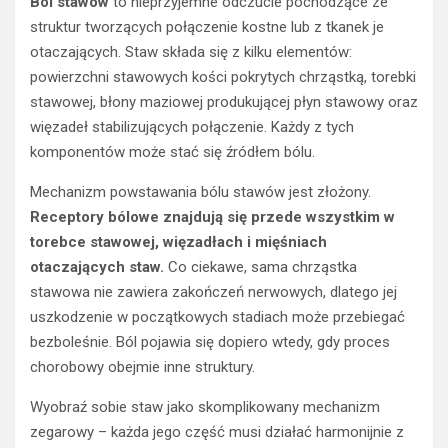
Ból stawów
to nieprzyjemne odczucie pochodzące ze
struktur tworzących połączenie kostne lub z tkanek je
otaczających. Staw składa się z kilku elementów:
powierzchni stawowych kości pokrytych chrząstką, torebki
stawowej, błony maziowej produkującej płyn stawowy oraz
więzadeł stabilizujących połączenie. Każdy z tych
komponentów może stać się źródłem bólu.
Mechanizm powstawania bólu stawów jest złożony.
Receptory bólowe znajdują się przede wszystkim w
torebce stawowej, więzadłach i mięśniach
otaczających staw.
Co ciekawe, sama chrząstka
stawowa nie zawiera zakończeń nerwowych, dlatego jej
uszkodzenie w początkowych stadiach może przebiegać
bezboleśnie. Ból pojawia się dopiero wtedy, gdy proces
chorobowy obejmie inne struktury.
Wyobraź sobie staw jako skomplikowany mechanizm
zegarowy – każda jego część musi działać harmonijnie z