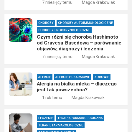
7 miesięcy temu
Magda Krakowiak
CHOROBY
CHOROBY AUTOIMMUNOLOGICZNE
CHOROBY ENDOKRYNOLOGICZNE
Czym różni się choroba Hashimoto
od Gravesa-Basedowa – porównanie
objawów, diagnozy i leczenia
7 miesięcy temu
Magda Krakowiak
ALERGIE
ALERGIE POKARMOWE
ZDROWIE
Alergia na białka mleka – dlaczego
jest tak powszechna?
1 rok temu
Magda Krakowiak
LECZENIE
TERAPIA FARMAKOLOGICZNA
TERAPIE FARMAKOLOGICZNE