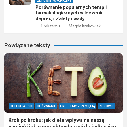
ZDROWIE PSYCHICZNE
Porównanie popularnych terapii
farmakologicznych w leczeniu
depresji: Zalety i wady
1 rok temu
Magda Krakowiak
Powiązane teksty
DOLEGLIWOŚCI
ODŻYWIANIE
PROBLEMY Z PAMIĘCIĄ
ZDROWIE
Krok po kroku: jak dieta wpływa na naszą
pamięć i jakie produkty włączyć do jadłospisu