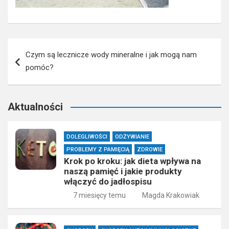
Nawigacja
Czym są lecznicze wody mineralne i jak mogą nam
wpisu
pomóc?
Aktualności
DOLEGLIWOŚCI
ODŻYWIANIE
PROBLEMY Z PAMIĘCIĄ
ZDROWIE
Krok po kroku: jak dieta wpływa na
naszą pamięć i jakie produkty
włączyć do jadłospisu
7 miesięcy temu
Magda Krakowiak