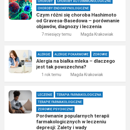
CHOROBY
CHOROBY AUTOIMMUNOLOGICZNE
CHOROBY ENDOKRYNOLOGICZNE
Czym różni się choroba Hashimoto
od Gravesa-Basedowa – porównanie
objawów, diagnozy i leczenia
7 miesięcy temu
Magda Krakowiak
ALERGIE
ALERGIE POKARMOWE
ZDROWIE
Alergia na białka mleka – dlaczego
jest tak powszechna?
1 rok temu
Magda Krakowiak
LECZENIE
TERAPIA FARMAKOLOGICZNA
TERAPIE FARMAKOLOGICZNE
ZDROWIE PSYCHICZNE
Porównanie popularnych terapii
farmakologicznych w leczeniu
depresji: Zalety i wady