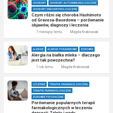
CHOROBY
CHOROBY AUTOIMMUNOLOGICZNE
CHOROBY ENDOKRYNOLOGICZNE
Czym różni się choroba Hashimoto
od Gravesa-Basedowa – porównanie
objawów, diagnozy i leczenia
7 miesięcy temu
Magda Krakowiak
ALERGIE
ALERGIE POKARMOWE
ZDROWIE
Alergia na białka mleka – dlaczego
jest tak powszechna?
1 rok temu
Magda Krakowiak
LECZENIE
TERAPIA FARMAKOLOGICZNA
TERAPIE FARMAKOLOGICZNE
ZDROWIE PSYCHICZNE
Porównanie popularnych terapii
farmakologicznych w leczeniu
depresji: Zalety i wady