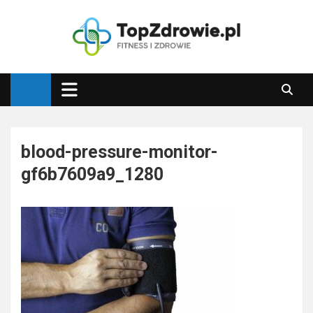
Skip
to
content
Top Zdrowie
Najlepsze porady zdrowotne
blood-pressure-monitor-
gf6b7609a9_1280