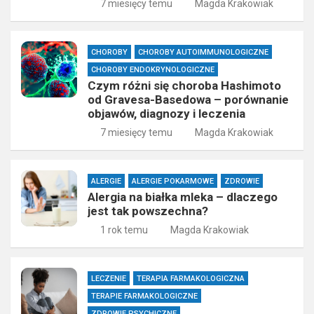
7 miesięcy temu
Magda Krakowiak
CHOROBY
CHOROBY AUTOIMMUNOLOGICZNE
CHOROBY ENDOKRYNOLOGICZNE
Czym różni się choroba Hashimoto
od Gravesa-Basedowa – porównanie
objawów, diagnozy i leczenia
7 miesięcy temu
Magda Krakowiak
ALERGIE
ALERGIE POKARMOWE
ZDROWIE
Alergia na białka mleka – dlaczego
jest tak powszechna?
1 rok temu
Magda Krakowiak
LECZENIE
TERAPIA FARMAKOLOGICZNA
TERAPIE FARMAKOLOGICZNE
ZDROWIE PSYCHICZNE