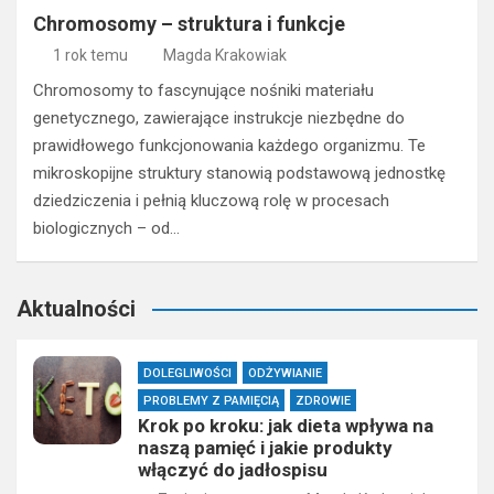
Chromosomy – struktura i funkcje
1 rok temu
Magda Krakowiak
Chromosomy to fascynujące nośniki materiału
genetycznego, zawierające instrukcje niezbędne do
prawidłowego funkcjonowania każdego organizmu. Te
mikroskopijne struktury stanowią podstawową jednostkę
dziedziczenia i pełnią kluczową rolę w procesach
biologicznych – od…
Aktualności
DOLEGLIWOŚCI
ODŻYWIANIE
PROBLEMY Z PAMIĘCIĄ
ZDROWIE
Krok po kroku: jak dieta wpływa na
naszą pamięć i jakie produkty
włączyć do jadłospisu