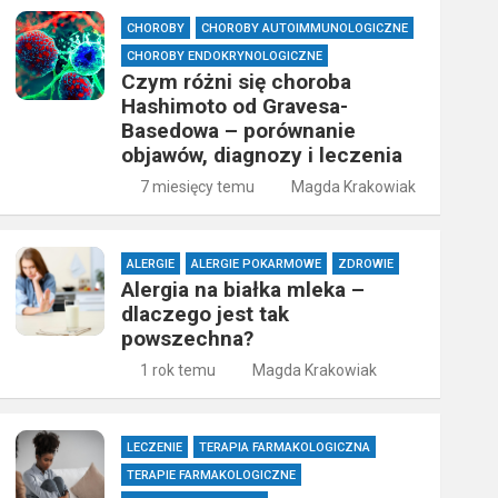
CHOROBY
CHOROBY AUTOIMMUNOLOGICZNE
CHOROBY ENDOKRYNOLOGICZNE
Czym różni się choroba
Hashimoto od Gravesa-
Basedowa – porównanie
objawów, diagnozy i leczenia
7 miesięcy temu
Magda Krakowiak
ALERGIE
ALERGIE POKARMOWE
ZDROWIE
Alergia na białka mleka –
dlaczego jest tak
powszechna?
1 rok temu
Magda Krakowiak
LECZENIE
TERAPIA FARMAKOLOGICZNA
TERAPIE FARMAKOLOGICZNE