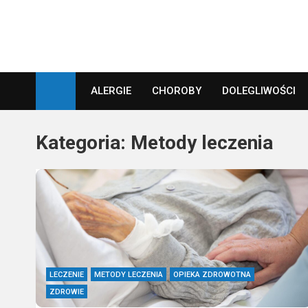
Skip
to
content
Top Zdrowie
Najlepsze porady zdrowotne
ALERGIE
CHOROBY
DOLEGLIWOŚCI
Kategoria:
Metody leczenia
LECZENIE
METODY LECZENIA
OPIEKA ZDROWOTNA
ZDROWIE