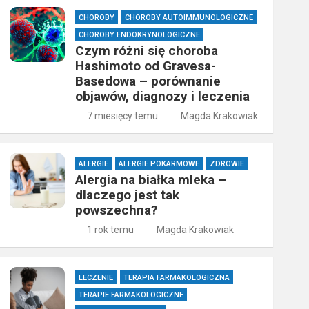
CHOROBY
CHOROBY AUTOIMMUNOLOGICZNE
CHOROBY ENDOKRYNOLOGICZNE
Czym różni się choroba
Hashimoto od Gravesa-
Basedowa – porównanie
objawów, diagnozy i leczenia
7 miesięcy temu
Magda Krakowiak
ALERGIE
ALERGIE POKARMOWE
ZDROWIE
Alergia na białka mleka –
dlaczego jest tak
powszechna?
1 rok temu
Magda Krakowiak
LECZENIE
TERAPIA FARMAKOLOGICZNA
TERAPIE FARMAKOLOGICZNE