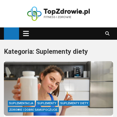
Skip
to
content
Top Zdrowie
Najlepsze porady zdrowotne
Kategoria:
Suplementy diety
SUPLEMENTACJA
SUPLEMENTY
SUPLEMENTY DIETY
ZDROWIE I DOBRE SAMOPOCZUCIE