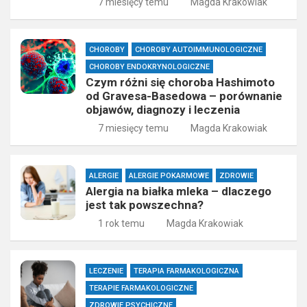
7 miesięcy temu
Magda Krakowiak
CHOROBY
CHOROBY AUTOIMMUNOLOGICZNE
CHOROBY ENDOKRYNOLOGICZNE
Czym różni się choroba Hashimoto
od Gravesa-Basedowa – porównanie
objawów, diagnozy i leczenia
7 miesięcy temu
Magda Krakowiak
ALERGIE
ALERGIE POKARMOWE
ZDROWIE
Alergia na białka mleka – dlaczego
jest tak powszechna?
1 rok temu
Magda Krakowiak
LECZENIE
TERAPIA FARMAKOLOGICZNA
TERAPIE FARMAKOLOGICZNE
ZDROWIE PSYCHICZNE