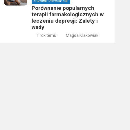
ZDROWIE PSYCHICZNE
Porównanie popularnych
terapii farmakologicznych w
leczeniu depresji: Zalety i
wady
1 rok temu
Magda Krakowiak