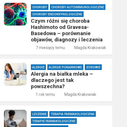
CHOROBY
CHOROBY AUTOIMMUNOLOGICZNE
CHOROBY ENDOKRYNOLOGICZNE
Czym różni się choroba
Hashimoto od Gravesa-
Basedowa – porównanie
objawów, diagnozy i leczenia
7 miesięcy temu
Magda Krakowiak
ALERGIE
ALERGIE POKARMOWE
ZDROWIE
Alergia na białka mleka –
dlaczego jest tak
powszechna?
1 rok temu
Magda Krakowiak
LECZENIE
TERAPIA FARMAKOLOGICZNA
TERAPIE FARMAKOLOGICZNE