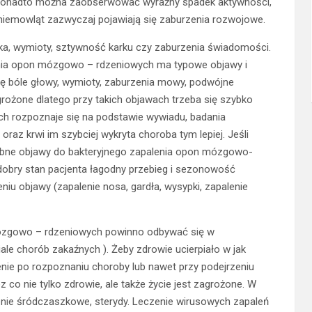
, ponadto można zaobserwować wyraźny spadek aktywności,
niemowląt zazwyczaj pojawiają się zaburzenia rozwojowe.
a, wymioty, sztywność karku czy zaburzenia świadomości.
lenia opon mózgowo – rdzeniowych ma typowe objawy i
ię bóle głowy, wymioty, zaburzenia mowy, podwójne
grożone dlatego przy takich objawach trzeba się szybko
h rozpoznaje się na podstawie wywiadu, badania
az krwi im szybciej wykryta choroba tym lepiej. Jeśli
obne objawy do bakteryjnego zapalenia opon mózgowo-
 dobry stan pacjenta łagodny przebieg i sezonowość
u objawy (zapalenie nosa, gardła, wysypki, zapalenie
mózgowo – rdzeniowych powinno odbywać się w
e chorób zakaźnych ). Żeby zdrowie ucierpiało w jak
zenie po rozpoznaniu choroby lub nawet przy podejrzeniu
co nie tylko zdrowie, ale także życie jest zagrożone. W
śnienie śródczaszkowe, sterydy. Leczenie wirusowych zapaleń