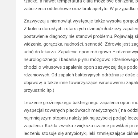
rzadko, a nawet temperatura ciała może być obniżona
zaburzenia oddechowe oraz brak apetytu. W przypadku 
Zazwyczaj u niemowląt występuje także wysoka gorączk
Z kolei u dorosłych i starszych dzieci/młodzieży zapa
postawienie diagnozy nie stanowi problemu. Pojawiają s
widzenie, gorączka, nudności, senność. Zdrowie jest za
udać do lekarza. Zapalenie opon mózgowo – rdzeniowyc
neurologicznego i badania płynu mózgowo rdzeniowego or
chodzi o wirusowe zapalenie opon zazwyczaj daje pod
rdzeniowych. Od zapaleń bakteryjnych odróżnia je dość
objawów, a także inne towarzyszące wirusowemu zapaleni
przyusznic itp.)
Leczenie groźniejszego bakteryjnego zapalenia opon 
wyspecjalizowanych placówkach medycznych ( na oddzial
najmniejszym stopniu należy jak najszybciej podjąć lec
zapalenia. Każda zwłoka zwiększa szanse powikłań przez 
leczeniu stosuje się antybiotyki, leki zmniejszające ci