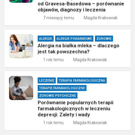
od Gravesa-Basedowa – porównanie
objawów, diagnozy i leczenia
7 miesięcy temu
Magda Krakowiak
ALERGIE
ALERGIE POKARMOWE
ZDROWIE
Alergia na białka mleka – dlaczego
jest tak powszechna?
1 rok temu
Magda Krakowiak
LECZENIE
TERAPIA FARMAKOLOGICZNA
TERAPIE FARMAKOLOGICZNE
ZDROWIE PSYCHICZNE
Porównanie popularnych terapii
farmakologicznych w leczeniu
depresji: Zalety i wady
1 rok temu
Magda Krakowiak