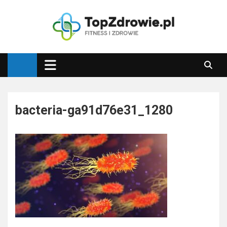
Skip
to
content
Top Zdrowie
Najlepsze porady zdrowotne
bacteria-ga91d76e31_1280