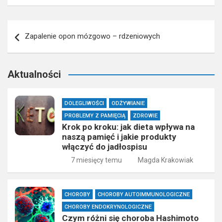
Nawigacja
Zapalenie opon mózgowo – rdzeniowych
wpisu
Aktualności
DOLEGLIWOŚCI
ODŻYWIANIE
PROBLEMY Z PAMIĘCIĄ
ZDROWIE
Krok po kroku: jak dieta wpływa na
naszą pamięć i jakie produkty
włączyć do jadłospisu
7 miesięcy temu
Magda Krakowiak
CHOROBY
CHOROBY AUTOIMMUNOLOGICZNE
CHOROBY ENDOKRYNOLOGICZNE
Czym różni się choroba Hashimoto