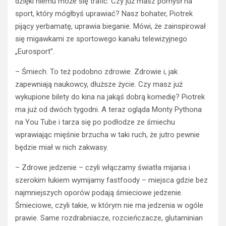
dzięki niemu może się trafić. Czy już masz pomysł na
sport, który mógłbyś uprawiać? Nasz bohater, Piotrek
pijący yerbamatę, uprawia bieganie. Mówi, że zainspirował
się migawkami ze sportowego kanału telewizyjnego
„Eurosport”.
– Śmiech. To też podobno zdrowie. Zdrowie i, jak
zapewniają naukowcy, dłuższe życie. Czy masz już
wykupione bilety do kina na jakąś dobrą komedię? Piotrek
ma już od dwóch tygodni. A teraz ogląda Monty Pythona
na You Tube i tarza się po podłodze ze śmiechu
wprawiając mięśnie brzucha w taki ruch, że jutro pewnie
będzie miał w nich zakwasy.
– Zdrowe jedzenie – czyli włączamy światła mijania i
szerokim łukiem wymijamy fastfoody – miejsca gdzie bez
najmniejszych oporów podają śmieciowe jedzenie.
Śmieciowe, czyli takie, w którym nie ma jedzenia w ogóle
prawie. Same rozdrabniacze, rozcieńczacze, glutaminian