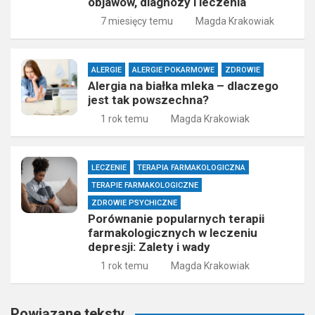
objawów, diagnozy i leczenia
7 miesięcy temu
Magda Krakowiak
ALERGIE
ALERGIE POKARMOWE
ZDROWIE
Alergia na białka mleka – dlaczego
jest tak powszechna?
1 rok temu
Magda Krakowiak
LECZENIE
TERAPIA FARMAKOLOGICZNA
TERAPIE FARMAKOLOGICZNE
ZDROWIE PSYCHICZNE
Porównanie popularnych terapii
farmakologicznych w leczeniu
depresji: Zalety i wady
1 rok temu
Magda Krakowiak
Powiązane teksty