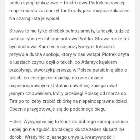
sodu i syrop glukozowo – fruktozowy. Piotrek na swojej
mapie miasta zaznaczył fastfoody, jako miejsca zakazane.
Na czarną listę je wpisał.
Strawa to nie tylko chlebek pełnoziarnisty, tuńczyk, tudzież
sałatka rybna – ulubione potrawy Piotrka. Strawa może też
być duchowa. Karmienie się pozytywnymi treściami
przywoła ducha spokoju, który w nas wstąpi. Piotrek czyta
o ludziach czynu, czyli o takich, co Atlantyk kajakiem
przepłynęli, stworzyli pierwszą w Polsce paralotnię albo o
takich, co energicznie działają na rzecz dzieci
niepełnosprawnych. Ostatnio nawet się zainspirował
jednym człowiekiem, który przebiegł Polskę od morza do
Tatr po to, żeby zrobić zbiórkę na niepełnosprawne dzieci.
Obecnie przygotowuje się do podobnego biegu.
– Sen. Wysypianie się to klucz do dobrego samopoczucia.
Lepiej go nie zgubić, bo takiego klucza żaden ślusarz nie
dorobi. Wtedy nici z jasnego umysłu, kreatywności i