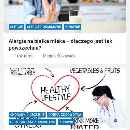
ALERGIE
ALERGIE POKARMOWE
ZDROWIE
Alergia na białka mleka – dlaczego jest tak
powszechna?
1 rok temu
Magda Krakowiak
CHOROBY
LECZENIE
OPIEKA ZDROWOTNA
PROFILAKTYKA ZDROWOTNA
ZDROWIE